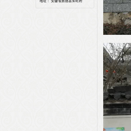
地址： 安徽省旌德县朱旺村