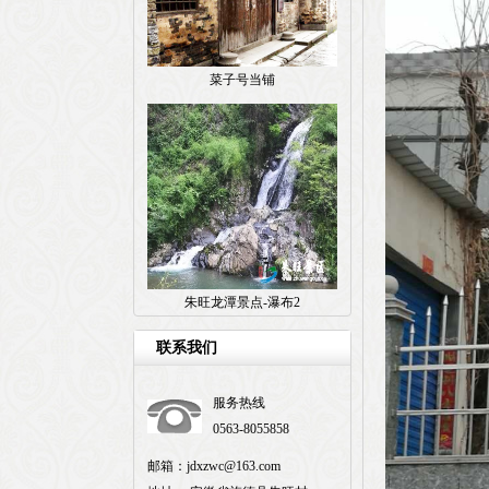
菜子号当铺
朱旺龙潭景点-瀑布2
联系我们
服务热线
0563-8055858
邮箱：jdxzwc@163.com