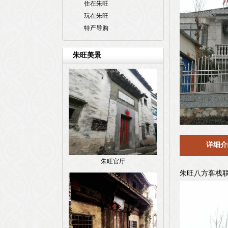
住在朱旺
玩在朱旺
特产导购
朱旺美景
详细介
朱旺官厅
朱旺八方客栈联系电话