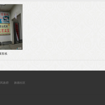
溪客栈
人民政府
旌德社区